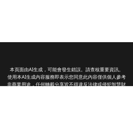
本頁面由AI生成，可能會發生錯誤。請查核重要資訊。
使用本AI生成內容服務即表示您同意此內容僅供個人參考
非商業用途，任何轉載分享皆不得違反法律或侵犯智慧財
產權，且您了解輸出內容可能不準確，所有爭議全曜財經
資訊股份有限公司保有最終解釋權
Copyright © 2025 CMoney Corporation. All rights
reserved.
|
隱私權政策