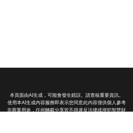
本頁面由AI生成，可能會發生錯誤。請查核重要資訊。
使用本AI生成內容服務即表示您同意此內容僅供個人參考
非商業用途，任何轉載分享皆不得違反法律或侵犯智慧財
產權，且您了解輸出內容可能不準確，所有爭議全曜財經
資訊股份有限公司保有最終解釋權