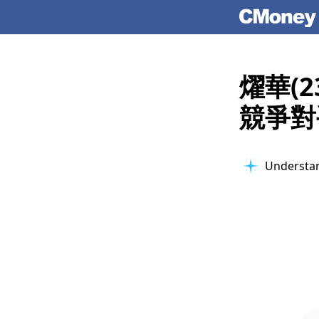
燿華(2
競爭對
Understan