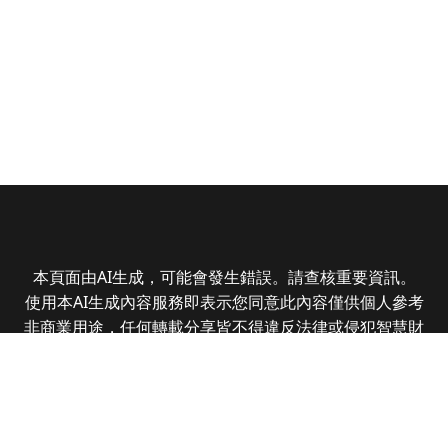
本頁面由AI生成，可能會發生錯誤。請查核重要資訊。
使用本AI生成內容服務即表示您同意此內容僅供個人參考
非商業用途，任何轉載分享皆不得違反法律或侵犯智慧財
產權，且您了解輸出內容可能不準確，所有爭議全曜財經
資訊股份有限公司保有最終解釋權
Copyright © 2025 CMoney Corporation. All rights