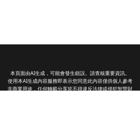
本頁面由AI生成，可能會發生錯誤。請查核重要資訊。
使用本AI生成內容服務即表示您同意此內容僅供個人參考
非商業用途，任何轉載分享皆不得違反法律或侵犯智慧財
產權，且您了解輸出內容可能不準確，所有爭議全曜財經
資訊股份有限公司保有最終解釋權
Copyright © 2025 CMoney Corporation. All rights
reserved.
|
隱私權政策