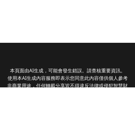
本頁面由AI生成，可能會發生錯誤。請查核重要資訊。
使用本AI生成內容服務即表示您同意此內容僅供個人參考
非商業用途，任何轉載分享皆不得違反法律或侵犯智慧財
產權，且您了解輸出內容可能不準確，所有爭議全曜財經
資訊股份有限公司保有最終解釋權
Copyright © 2025 CMoney Corporation. All rights
reserved.
|
隱私權政策