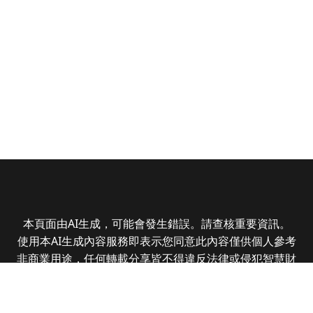
本頁面由AI生成，可能會發生錯誤。請查核重要資訊。
使用本AI生成內容服務即表示您同意此內容僅供個人參考
非商業用途，任何轉載分享皆不得違反法律或侵犯智慧財
產權，且您了解輸出內容可能不準確，所有爭議全曜財經
資訊股份有限公司保有最終解釋權