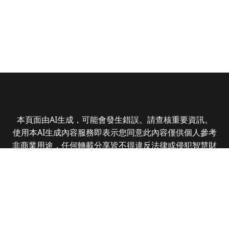
本頁面由AI生成，可能會發生錯誤。請查核重要資訊。
使用本AI生成內容服務即表示您同意此內容僅供個人參考
非商業用途，任何轉載分享皆不得違反法律或侵犯智慧財
產權，且您了解輸出內容可能不準確，所有爭議全曜財經
資訊股份有限公司保有最終解釋權
Copyright © 2025 CMoney Corporation. All rights
reserved.
|
隱私權政策