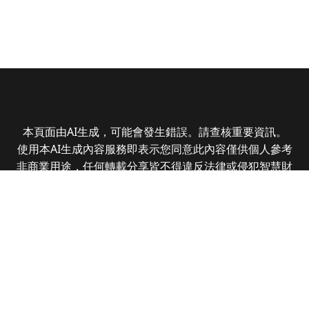
本頁面由AI生成，可能會發生錯誤。請查核重要資訊。
使用本AI生成內容服務即表示您同意此內容僅供個人參考
非商業用途，任何轉載分享皆不得違反法律或侵犯智慧財
產權，且您了解輸出內容可能不準確，所有爭議全曜財經
資訊股份有限公司保有最終解釋權
Copyright © 2025 CMoney Corporation. All rights
reserved.
|
隱私權政策