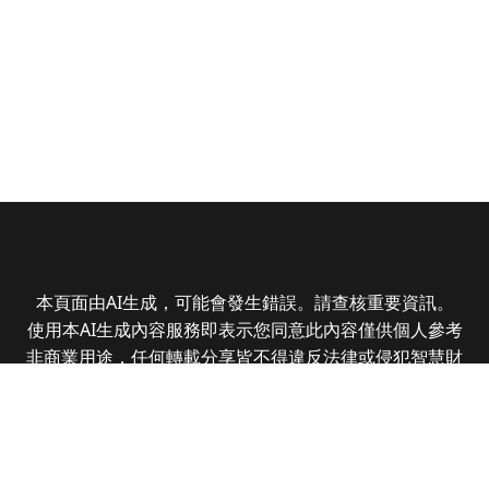
本頁面由AI生成，可能會發生錯誤。請查核重要資訊。
使用本AI生成內容服務即表示您同意此內容僅供個人參考
非商業用途，任何轉載分享皆不得違反法律或侵犯智慧財
產權，且您了解輸出內容可能不準確，所有爭議全曜財經
資訊股份有限公司保有最終解釋權
Copyright © 2025 CMoney Corporation. All rights