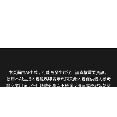
本頁面由AI生成，可能會發生錯誤。請查核重要資訊。
使用本AI生成內容服務即表示您同意此內容僅供個人參考
非商業用途，任何轉載分享皆不得違反法律或侵犯智慧財
產權，且您了解輸出內容可能不準確，所有爭議全曜財經
資訊股份有限公司保有最終解釋權
Copyright © 2025 CMoney Corporation. All rights