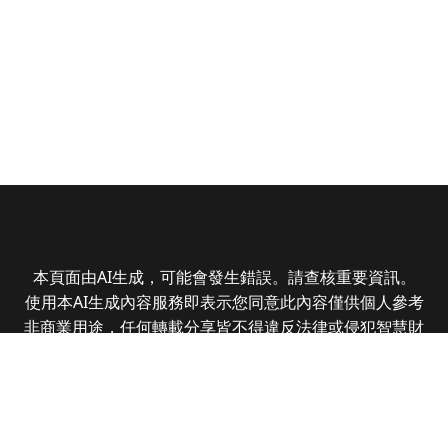
本頁面由AI生成，可能會發生錯誤。請查核重要資訊。
使用本AI生成內容服務即表示您同意此內容僅供個人參考
非商業用途，任何轉載分享皆不得違反法律或侵犯智慧財
產權，且您了解輸出內容可能不準確，所有爭議全曜財經
資訊股份有限公司保有最終解釋權
Copyright © 2025 CMoney Corporation. All rights