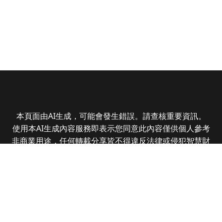
本頁面由AI生成，可能會發生錯誤。請查核重要資訊。
使用本AI生成內容服務即表示您同意此內容僅供個人參考
非商業用途，任何轉載分享皆不得違反法律或侵犯智慧財
產權，且您了解輸出內容可能不準確，所有爭議全曜財經
資訊股份有限公司保有最終解釋權
Copyright © 2025 CMoney Corporation. All rights
reserved.
|
隱私權政策