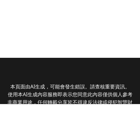
本頁面由AI生成，可能會發生錯誤。請查核重要資訊。
使用本AI生成內容服務即表示您同意此內容僅供個人參考
非商業用途，任何轉載分享皆不得違反法律或侵犯智慧財
產權，且您了解輸出內容可能不準確，所有爭議全曜財經
資訊股份有限公司保有最終解釋權
Copyright © 2025 CMoney Corporation. All rights