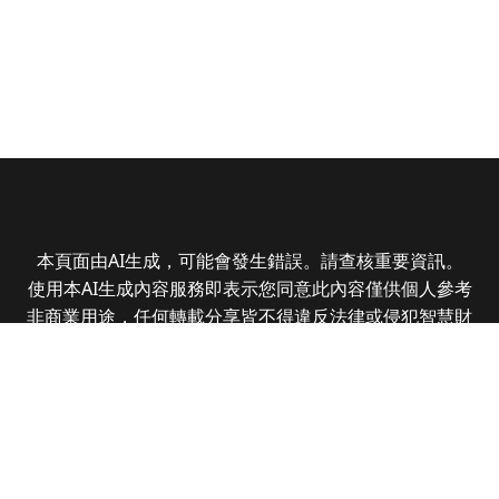
本頁面由AI生成，可能會發生錯誤。請查核重要資訊。
使用本AI生成內容服務即表示您同意此內容僅供個人參考
非商業用途，任何轉載分享皆不得違反法律或侵犯智慧財
產權，且您了解輸出內容可能不準確，所有爭議全曜財經
資訊股份有限公司保有最終解釋權
Copyright © 2025 CMoney Corporation. All rights
reserved.
|
隱私權政策