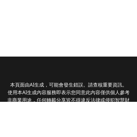
本頁面由AI生成，可能會發生錯誤。請查核重要資訊。
使用本AI生成內容服務即表示您同意此內容僅供個人參考
非商業用途，任何轉載分享皆不得違反法律或侵犯智慧財
產權，且您了解輸出內容可能不準確，所有爭議全曜財經
資訊股份有限公司保有最終解釋權
Copyright © 2025 CMoney Corporation. All rights