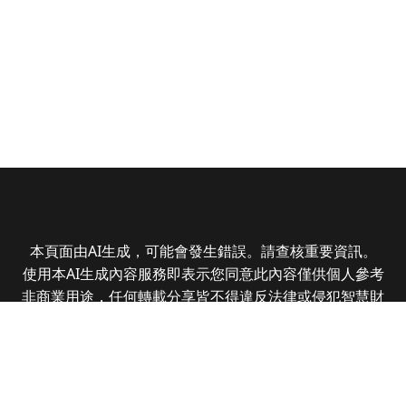
本頁面由AI生成，可能會發生錯誤。請查核重要資訊。
使用本AI生成內容服務即表示您同意此內容僅供個人參考
非商業用途，任何轉載分享皆不得違反法律或侵犯智慧財
產權，且您了解輸出內容可能不準確，所有爭議全曜財經
資訊股份有限公司保有最終解釋權
Copyright © 2025 CMoney Corporation. All rights