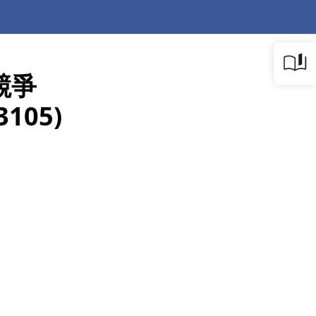
競爭
05)