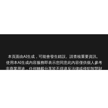
本頁面由AI生成，可能會發生錯誤。請查核重要資訊。
使用本AI生成內容服務即表示您同意此內容僅供個人參考
非商業用途，任何轉載分享皆不得違反法律或侵犯智慧財
產權，且您了解輸出內容可能不準確，所有爭議全曜財經
資訊股份有限公司保有最終解釋權
Copyright © 2025 CMoney Corporation. All rights
reserved.
|
隱私權政策