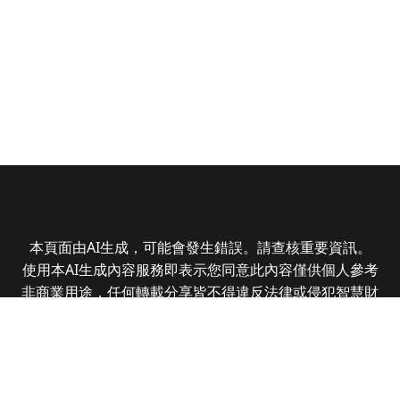
本頁面由AI生成，可能會發生錯誤。請查核重要資訊。
使用本AI生成內容服務即表示您同意此內容僅供個人參考
非商業用途，任何轉載分享皆不得違反法律或侵犯智慧財
產權，且您了解輸出內容可能不準確，所有爭議全曜財經
資訊股份有限公司保有最終解釋權
Copyright © 2025 CMoney Corporation. All rights