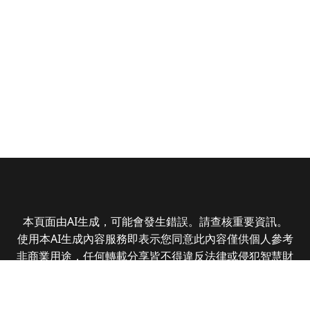
本頁面由AI生成，可能會發生錯誤。請查核重要資訊。
使用本AI生成內容服務即表示您同意此內容僅供個人參考
非商業用途，任何轉載分享皆不得違反法律或侵犯智慧財
產權，且您了解輸出內容可能不準確，所有爭議全曜財經
資訊股份有限公司保有最終解釋權