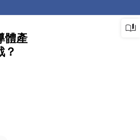
導體產
戰？