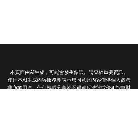
本頁面由AI生成，可能會發生錯誤。請查核重要資訊。
使用本AI生成內容服務即表示您同意此內容僅供個人參考
非商業用途，任何轉載分享皆不得違反法律或侵犯智慧財
產權，且您了解輸出內容可能不準確，所有爭議全曜財經
資訊股份有限公司保有最終解釋權
Copyright © 2025 CMoney Corporation. All rights
reserved.
|
隱私權政策