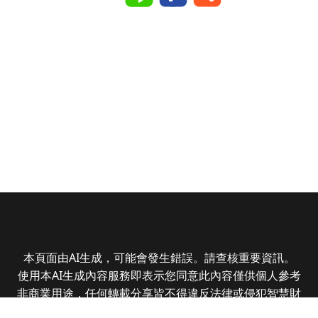
本頁面由AI生成，可能會發生錯誤。請查核重要資訊。
使用本AI生成內容服務即表示您同意此內容僅供個人參考
非商業用途，任何轉載分享皆不得違反法律或侵犯智慧財
產權，且您了解輸出內容可能不準確，所有爭議全曜財經