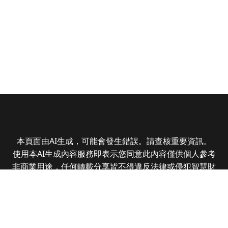
本頁面由AI生成，可能會發生錯誤。請查核重要資訊。
使用本AI生成內容服務即表示您同意此內容僅供個人參考
非商業用途，任何轉載分享皆不得違反法律或侵犯智慧財
產權，且您了解輸出內容可能不準確，所有爭議全曜財經
資訊股份有限公司保有最終解釋權
Copyright © 2025 CMoney Corporation. All rights