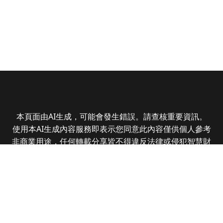
本頁面由AI生成，可能會發生錯誤。請查核重要資訊。
使用本AI生成內容服務即表示您同意此內容僅供個人參考
非商業用途，任何轉載分享皆不得違反法律或侵犯智慧財
產權，且您了解輸出內容可能不準確，所有爭議全曜財經
資訊股份有限公司保有最終解釋權
Copyright © 2025 CMoney Corporation. All rights
reserved.
|
隱私權政策