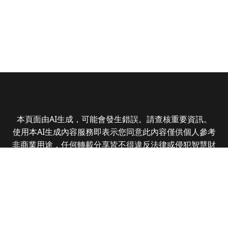
本頁面由AI生成，可能會發生錯誤。請查核重要資訊。
使用本AI生成內容服務即表示您同意此內容僅供個人參考
非商業用途，任何轉載分享皆不得違反法律或侵犯智慧財
產權，且您了解輸出內容可能不準確，所有爭議全曜財經
資訊股份有限公司保有最終解釋權
Copyright © 2025 CMoney Corporation. All rights
reserved.
|
隱私權政策