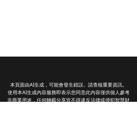
本頁面由AI生成，可能會發生錯誤。請查核重要資訊。
使用本AI生成內容服務即表示您同意此內容僅供個人參考
非商業用途，任何轉載分享皆不得違反法律或侵犯智慧財
產權，且您了解輸出內容可能不準確，所有爭議全曜財經
資訊股份有限公司保有最終解釋權
Copyright © 2025 CMoney Corporation. All rights