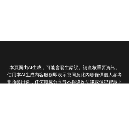
本頁面由AI生成，可能會發生錯誤。請查核重要資訊。
使用本AI生成內容服務即表示您同意此內容僅供個人參考
非商業用途，任何轉載分享皆不得違反法律或侵犯智慧財
產權，且您了解輸出內容可能不準確，所有爭議全曜財經
資訊股份有限公司保有最終解釋權
Copyright © 2025 CMoney Corporation. All rights
reserved.
|
隱私權政策