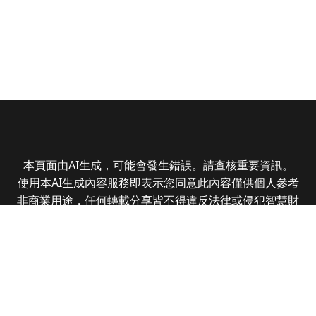
本頁面由AI生成，可能會發生錯誤。請查核重要資訊。
使用本AI生成內容服務即表示您同意此內容僅供個人參考
非商業用途，任何轉載分享皆不得違反法律或侵犯智慧財
產權，且您了解輸出內容可能不準確，所有爭議全曜財經
資訊股份有限公司保有最終解釋權
Copyright © 2025 CMoney Corporation. All rights
reserved.
|
隱私權政策