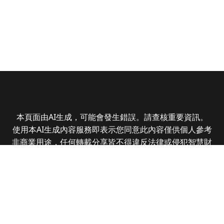
本頁面由AI生成，可能會發生錯誤。請查核重要資訊。
使用本AI生成內容服務即表示您同意此內容僅供個人參考
非商業用途，任何轉載分享皆不得違反法律或侵犯智慧財
產權，且您了解輸出內容可能不準確，所有爭議全曜財經
資訊股份有限公司保有最終解釋權
Copyright © 2025 CMoney Corporation. All rights
reserved.
|
隱私權政策