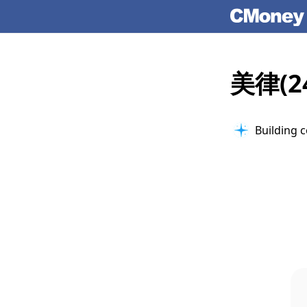
美律(
Building c