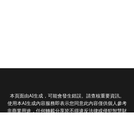
本頁面由AI生成，可能會發生錯誤。請查核重要資訊。
使用本AI生成內容服務即表示您同意此內容僅供個人參考
非商業用途，任何轉載分享皆不得違反法律或侵犯智慧財
產權，且您了解輸出內容可能不準確，所有爭議全曜財經
資訊股份有限公司保有最終解釋權