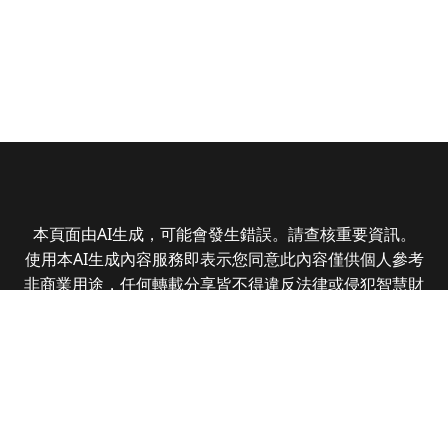
本頁面由AI生成，可能會發生錯誤。請查核重要資訊。
使用本AI生成內容服務即表示您同意此內容僅供個人參考
非商業用途，任何轉載分享皆不得違反法律或侵犯智慧財
產權，且您了解輸出內容可能不準確，所有爭議全曜財經
資訊股份有限公司保有最終解釋權
Copyright © 2025 CMoney Corporation. All rights
reserved.
|
隱私權政策