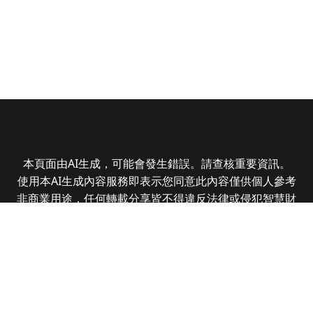
本頁面由AI生成，可能會發生錯誤。請查核重要資訊。
使用本AI生成內容服務即表示您同意此內容僅供個人參考
非商業用途，任何轉載分享皆不得違反法律或侵犯智慧財
產權，且您了解輸出內容可能不準確，所有爭議全曜財經
資訊股份有限公司保有最終解釋權
Copyright © 2025 CMoney Corporation. All rights
reserved.
|
隱私權政策