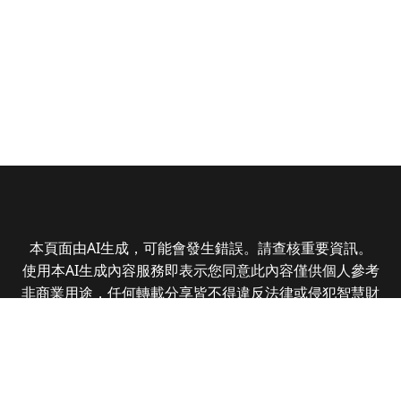
本頁面由AI生成，可能會發生錯誤。請查核重要資訊。
使用本AI生成內容服務即表示您同意此內容僅供個人參考
非商業用途，任何轉載分享皆不得違反法律或侵犯智慧財
產權，且您了解輸出內容可能不準確，所有爭議全曜財經
資訊股份有限公司保有最終解釋權
Copyright © 2025 CMoney Corporation. All rights