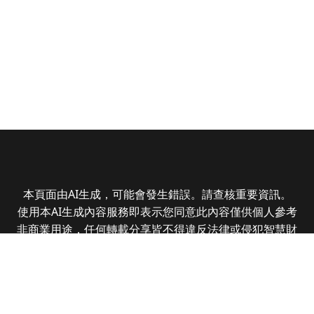
本頁面由AI生成，可能會發生錯誤。請查核重要資訊。
使用本AI生成內容服務即表示您同意此內容僅供個人參考
非商業用途，任何轉載分享皆不得違反法律或侵犯智慧財
產權，且您了解輸出內容可能不準確，所有爭議全曜財經
資訊股份有限公司保有最終解釋權
Copyright © 2025 CMoney Corporation. All rights