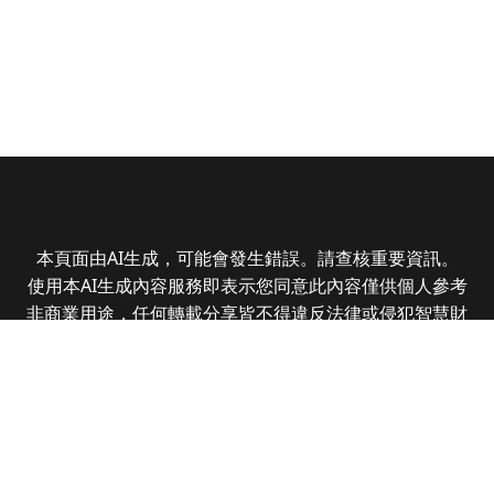
本頁面由AI生成，可能會發生錯誤。請查核重要資訊。
使用本AI生成內容服務即表示您同意此內容僅供個人參考
非商業用途，任何轉載分享皆不得違反法律或侵犯智慧財
產權，且您了解輸出內容可能不準確，所有爭議全曜財經
資訊股份有限公司保有最終解釋權
Copyright © 2025 CMoney Corporation. All rights
reserved.
|
隱私權政策