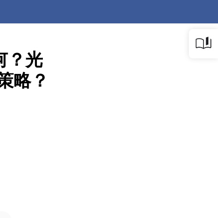
何？光
展策略？