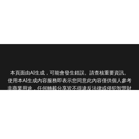
本頁面由AI生成，可能會發生錯誤。請查核重要資訊。
使用本AI生成內容服務即表示您同意此內容僅供個人參考
非商業用途，任何轉載分享皆不得違反法律或侵犯智慧財
產權，且您了解輸出內容可能不準確，所有爭議全曜財經
資訊股份有限公司保有最終解釋權
Copyright © 2025 CMoney Corporation. All rights
reserved.
|
隱私權政策