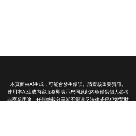
本頁面由AI生成，可能會發生錯誤。請查核重要資訊。
使用本AI生成內容服務即表示您同意此內容僅供個人參考
非商業用途，任何轉載分享皆不得違反法律或侵犯智慧財
產權，且您了解輸出內容可能不準確，所有爭議全曜財經
資訊股份有限公司保有最終解釋權
Copyright © 2025 CMoney Corporation. All rights