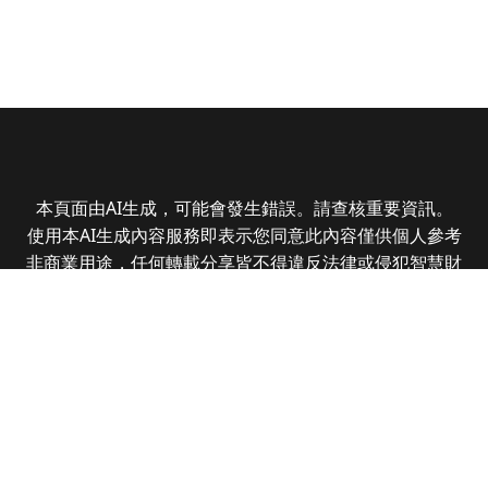
本頁面由AI生成，可能會發生錯誤。請查核重要資訊。
使用本AI生成內容服務即表示您同意此內容僅供個人參考
非商業用途，任何轉載分享皆不得違反法律或侵犯智慧財
產權，且您了解輸出內容可能不準確，所有爭議全曜財經
資訊股份有限公司保有最終解釋權
Copyright © 2025 CMoney Corporation. All rights
reserved.
|
隱私權政策