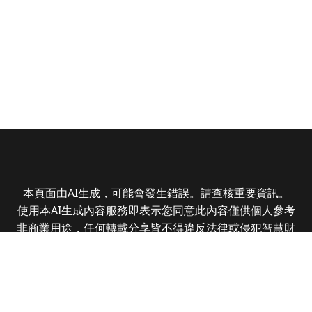
本頁面由AI生成，可能會發生錯誤。請查核重要資訊。
使用本AI生成內容服務即表示您同意此內容僅供個人參考
非商業用途，任何轉載分享皆不得違反法律或侵犯智慧財
產權，且您了解輸出內容可能不準確，所有爭議全曜財經
資訊股份有限公司保有最終解釋權
Copyright © 2025 CMoney Corporation. All rights