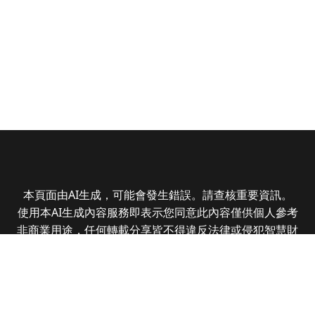
本頁面由AI生成，可能會發生錯誤。請查核重要資訊。
使用本AI生成內容服務即表示您同意此內容僅供個人參考
非商業用途，任何轉載分享皆不得違反法律或侵犯智慧財
產權，且您了解輸出內容可能不準確，所有爭議全曜財經
資訊股份有限公司保有最終解釋權
Copyright © 2025 CMoney Corporation. All rights