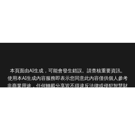
本頁面由AI生成，可能會發生錯誤。請查核重要資訊。
使用本AI生成內容服務即表示您同意此內容僅供個人參考
非商業用途，任何轉載分享皆不得違反法律或侵犯智慧財
產權，且您了解輸出內容可能不準確，所有爭議全曜財經
資訊股份有限公司保有最終解釋權
Copyright © 2025 CMoney Corporation. All rights
reserved.
|
隱私權政策