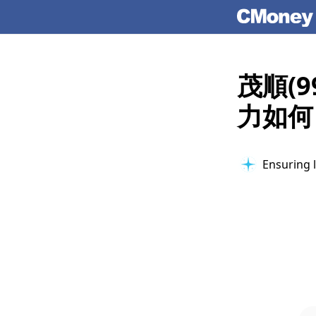
茂順(
力如何
Ensuring l