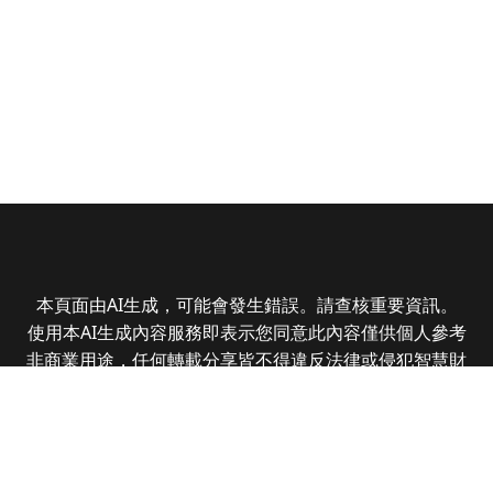
本頁面由AI生成，可能會發生錯誤。請查核重要資訊。
使用本AI生成內容服務即表示您同意此內容僅供個人參考
非商業用途，任何轉載分享皆不得違反法律或侵犯智慧財
產權，且您了解輸出內容可能不準確，所有爭議全曜財經
資訊股份有限公司保有最終解釋權
Copyright © 2025 CMoney Corporation. All rights