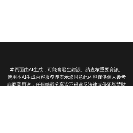
本頁面由AI生成，可能會發生錯誤。請查核重要資訊。
使用本AI生成內容服務即表示您同意此內容僅供個人參考
非商業用途，任何轉載分享皆不得違反法律或侵犯智慧財
產權，且您了解輸出內容可能不準確，所有爭議全曜財經
資訊股份有限公司保有最終解釋權
Copyright © 2025 CMoney Corporation. All rights
reserved.
|
隱私權政策