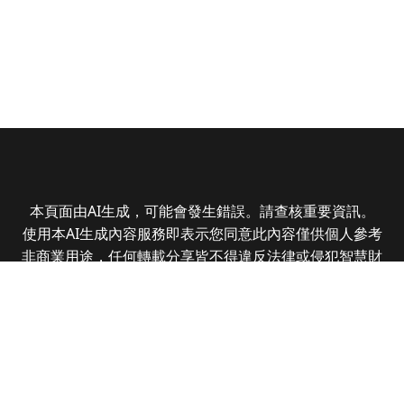
本頁面由AI生成，可能會發生錯誤。請查核重要資訊。
使用本AI生成內容服務即表示您同意此內容僅供個人參考
非商業用途，任何轉載分享皆不得違反法律或侵犯智慧財
產權，且您了解輸出內容可能不準確，所有爭議全曜財經
資訊股份有限公司保有最終解釋權
Copyright © 2025 CMoney Corporation. All rights
reserved.
|
隱私權政策