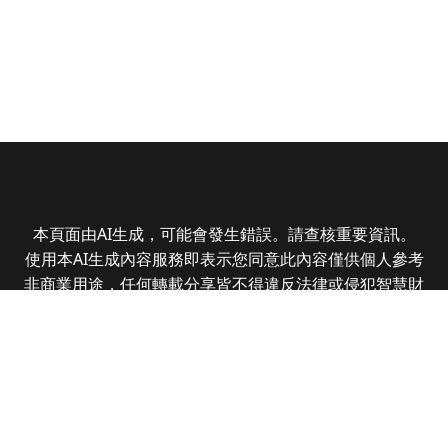
本頁面由AI生成，可能會發生錯誤。請查核重要資訊。
使用本AI生成內容服務即表示您同意此內容僅供個人參考
非商業用途，任何轉載分享皆不得違反法律或侵犯智慧財
產權，且您了解輸出內容可能不準確，所有爭議全曜財經
資訊股份有限公司保有最終解釋權
Copyright © 2025 CMoney Corporation. All rights
reserved.
|
隱私權政策